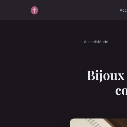
Acc
Accueil
›
Mode
Bijoux 
co