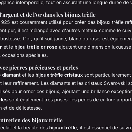
égance intemporelle, tout en assurant une longue durée de v
l'argent et de l'or dans les bijoux trèfle
g 925 est couramment utilisé pour créer des bijoux trèfle r
nt pur, il est mélangé avec d'autres métaux comme le cuiv
ustesse. L'or, qu'il soit jaune, blanc ou rose, est égalemen
r
et le
bijou trèfle or rose
ajoutent une dimension luxueuse 
s occasions spéciales.
avec pierres précieuses et perles
le diamant
et les
bijoux trèfle cristaux
sont particulièrement
et leur raffinement. Les diamants et les cristaux Swarovski s
isés pour orner ces bijoux, ajoutant une brillance exception
rles
sont également très prisés, les perles de culture appor
n et de délicatesse.
entretien des bijoux trèfle
'éclat et la beauté des
bijoux trèfle
, il est essentiel de suiv