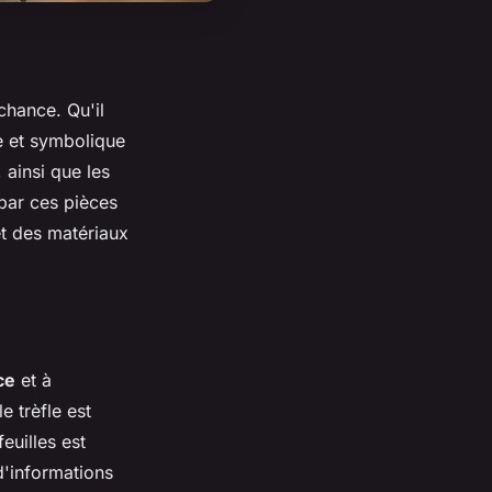
chance. Qu'il
ée et symbolique
 ainsi que les
 par ces pièces
et des matériaux
ce
et à
 trèfle est
euilles est
d'informations