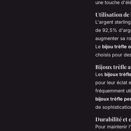
une touche d'él
Utilisation de 
L'argent sterlin
de 92,5% d'arge
augmenter sa rob
Le
bijou trèfle o
choisis pour de
Bijoux trèfle 
Les
bijoux trèf
pour leur éclat 
fréquemment util
bijoux trèfle pe
de sophisticatio
Durabilité et 
Pour maintenir l