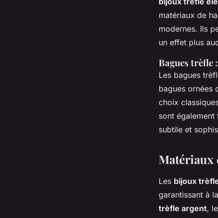
bijoux trèfle él
matériaux de hau
modernes. Ils p
un effet plus au
Bagues trèfle 
Les bagues trèfl
bagues ornées de
choix classique
sont également 
subtile et sophi
Matériaux e
Les
bijoux trèfl
garantissant à l
trèfle argent
, l