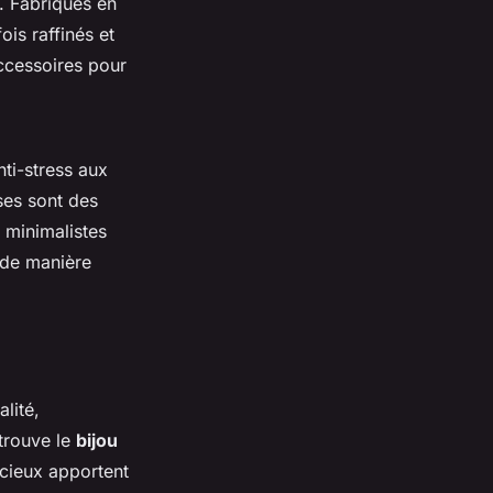
. Fabriqués en
ois raffinés et
ccessoires pour
nti-stress aux
ses sont des
 minimalistes
 de manière
lité,
 trouve le
bijou
cieux apportent