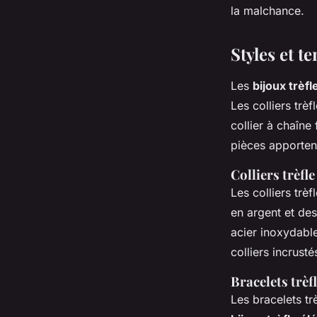
la malchance.
Styles et t
Les
bijoux trèf
Les colliers trè
collier à chaîne 
pièces apporten
Colliers trèfle
Les colliers trè
en argent et des
acier inoxydable
colliers incrust
Bracelets trèfl
Les bracelets tr