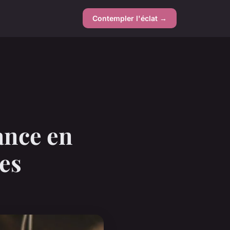
Contempler l'éclat →
hance en
ues