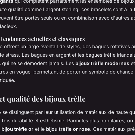
égants
qui complètent parfaitement les ensembles de bijoux
te qualité comme l'argent sterling, ces bracelets sont à la f
euvent être portés seuls ou en combinaison avec d'autres a
dacieux.
: tendances actuelles et classiques
e offrent un large éventail de styles, des bagues rotatives a
 strass. Les bagues en argent et les bagues trèfle irlandai
s qui ne se démodent jamais. Les
bijoux trèfle modernes
et
très en vogue, permettant de porter un symbole de chance
stiquée.
t qualité des bijoux trèfle
e
se distinguent par leur utilisation de matériaux de haute qua
a fois durabilité et esthétisme. Parmi les plus populaires, on
e
bijou trèfle or
et le
bijou trèfle or rose
. Ces matériaux pré