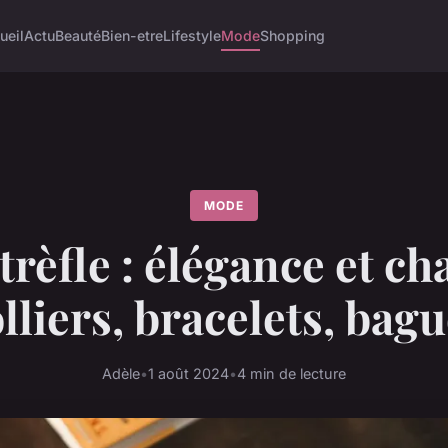
ueil
Actu
Beauté
Bien-etre
Lifestyle
Mode
Shopping
MODE
trèfle : élégance et c
lliers, bracelets, bag
Adèle
•
1 août 2024
•
4 min de lecture